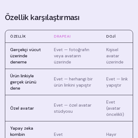
Özellik karşılaştırması
ÖZELLIK
DRAPEAI
DOJI
Gerçekçi vücut
Evet — fotoğrafın
Kişisel
üzerinde
veya avatarın
avatar
deneme
üzerinde
üzerinde
Ürün linkiyle
Evet — herhangi bir
Evet — link
gerçek ürünü
ürün linkini yapıştır
yapıştır
dene
Evet
Evet — özel avatar
Özel avatar
(avatar
stüdyosu
öncelikli)
Yapay zeka
kombin
Evet
Hayır