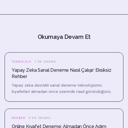
Okumaya Devam Et
TEKNOLOJI
7 DK OKUMA
Yapay Zeka Sanal Deneme Nasıl Çalışır: Eksiksiz
Rehber
Yapay zeka destekli sanal deneme teknolojisinin,
kıyafetleri almadan önce üzerinde nasıl göründüğünü
görmeni nasıl sağladığını keşfet. Gerçekçi kombin
önizlemelerinin arkasındaki bilimi öğren.
REHBER
5 DK OKUMA
Online Kıyafet Deneme: Almadan Önce Adım