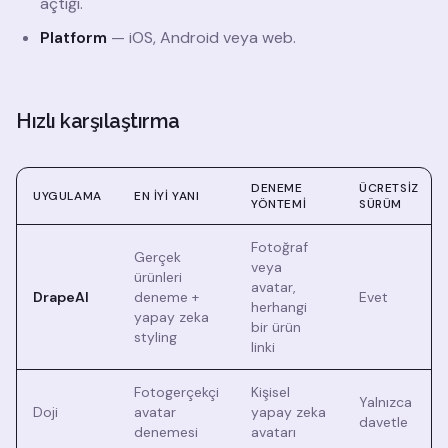
açtığı.
Platform
— iOS, Android veya web.
Hızlı karşılaştırma
DENEME
ÜCRETSIZ
UYGULAMA
EN IYI YANI
YÖNTEMI
SÜRÜM
Fotoğraf
Gerçek
veya
ürünleri
avatar,
DrapeAI
deneme +
Evet
herhangi
yapay zeka
bir ürün
styling
linki
Fotogerçekçi
Kişisel
Yalnızca
Doji
avatar
yapay zeka
davetle
denemesi
avatarı