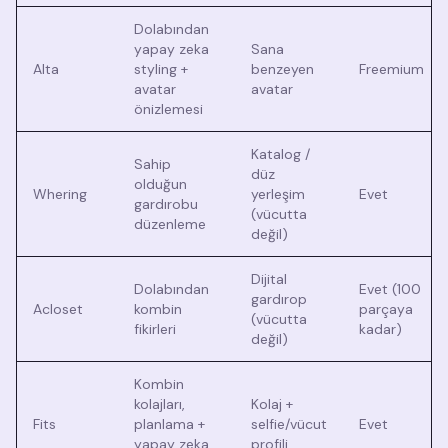
Dolabından
yapay zeka
Sana
Alta
styling +
benzeyen
Freemium
avatar
avatar
önizlemesi
Katalog /
Sahip
düz
olduğun
Whering
yerleşim
Evet
gardırobu
(vücutta
düzenleme
değil)
Dijital
Dolabından
Evet (100
gardırop
Acloset
kombin
parçaya
(vücutta
fikirleri
kadar)
değil)
Kombin
kolajları,
Kolaj +
Fits
planlama +
selfie/vücut
Evet
yapay zeka
profili