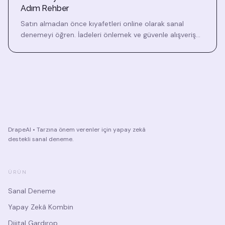
Adım Rehber
Satın almadan önce kıyafetleri online olarak sanal
denemeyi öğren. İadeleri önlemek ve güvenle alışveriş
yapmak için yapay zeka deneme uygulamalarını
kullanma adım adım rehberi.
DrapeAI • Tarzına önem verenler için yapay zekâ
destekli sanal deneme.
ÜRÜN
Sanal Deneme
Yapay Zekâ Kombin
Dijital Gardırop