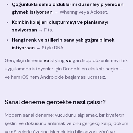
Çoğunlukla sahip olduklarını düzenleyip yeniden
giymek istiyorsan
→ Whering veya Acloset.
Kombin kolajları oluşturmayı ve planlamayı
seviyorsan
→ Fits.
Hangi renk ve stillerin sana yakıştığını bilmek
istiyorsan
→ Style DNA.
Gerçekçi deneme
ve
styling
ve
gardırop düzenlemeyi tek
uygulamada isteyenler için DrapeAI en eksiksiz seçim —
ve hem iOS hem Android'de başlaması ücretsiz.
Sanal deneme gerçekte nasıl çalışır?
Modern sanal deneme; vücudunu algılamak, bir kıyafetin
şeklini ve dokusunu anlamak ve onu gerçekçi kalıp, döküm
ve gölgelerle üzerine işlemek için bilgisayarlı görü ve