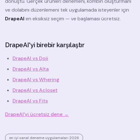
dönüştü. Gerçek ürünleri denemeni, kombin oluşturmanı
ve dolabını düzenlemeni tek uygulamada isteyenler için
DrapeAI
en eksiksiz seçim — ve başlaması ücretsiz.
DrapeAI'yi birebir karşılaştır
DrapeAI vs Doji
DrapeAI vs Alta
DrapeAI vs Whering
DrapeAI vs Acloset
DrapeAI vs Fits
DrapeAI'yi ücretsiz dene →
en iyi sanal deneme uygulamaları 2026