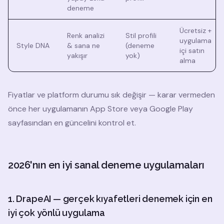
deneme
Ücretsiz +
Renk analizi
Stil profili
uygulama
Style DNA
& sana ne
(deneme
içi satın
yakışır
yok)
alma
Fiyatlar ve platform durumu sık değişir — karar vermeden
önce her uygulamanın App Store veya Google Play
sayfasından en güncelini kontrol et.
2026'nın en iyi sanal deneme uygulamaları
1. DrapeAI — gerçek kıyafetleri denemek için en
iyi çok yönlü uygulama